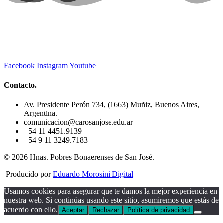
Facebook
Instagram
Youtube
Contacto.
Av. Presidente Perón 734, (1663) Muñiz, Buenos Aires,
Argentina.
comunicacion@carosanjose.edu.ar
+54 11 4451.9139
+54 9 11 3249.7183
© 2026 Hnas. Pobres Bonaerenses de San José.
Producido por
Eduardo Morosini Digital
Usamos cookies para asegurar que te damos la mejor experiencia en
nuestra web. Si continúas usando este sitio, asumiremos que estás de
acuerdo con ello.
Aceptar
Rechazar
Política de privacidad