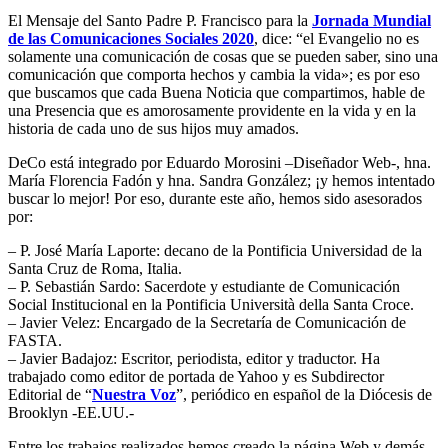
El Mensaje del Santo Padre P. Francisco para la
Jornada Mundial
de las Comunicaciones Sociales 2020
, dice: “el Evangelio no es
solamente una comunicación de cosas que se pueden saber, sino una
comunicación que comporta hechos y cambia la vida»; es por eso
que buscamos que cada Buena Noticia que compartimos, hable de
una Presencia que es amorosamente providente en la vida y en la
historia de cada uno de sus hijos muy amados.
DeCo está integrado por Eduardo Morosini –Diseñador Web-, hna.
María Florencia Fadón y hna. Sandra González; ¡y hemos intentado
buscar lo mejor! Por eso, durante este año, hemos sido asesorados
por:
– P. José María Laporte: decano de la Pontificia Universidad de la
Santa Cruz de Roma, Italia.
– P. Sebastián Sardo: Sacerdote y estudiante de Comunicación
Social Institucional en la Pontificia Università della Santa Croce.
– Javier Velez: Encargado de la Secretaría de Comunicación de
FASTA.
– Javier Badajoz: Escritor, periodista, editor y traductor. Ha
trabajado como editor de portada de Yahoo y es Subdirector
Editorial de “
Nuestra Voz
”, periódico en español de la Diócesis de
Brooklyn -EE.UU.-
Entre los trabajos realizados hemos creado la página Web y demás