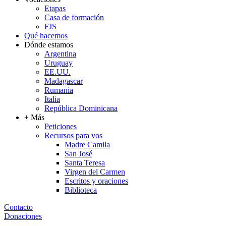
Etapas
Casa de formación
FJS
Qué hacemos
Dónde estamos
Argentina
Uruguay
EE.UU.
Madagascar
Rumania
Italia
República Dominicana
+ Más
Peticiones
Recursos para vos
Madre Camila
San José
Santa Teresa
Virgen del Carmen
Escritos y oraciones
Biblioteca
Contacto
Donaciones