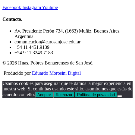
Facebook
Instagram
Youtube
Contacto.
Av. Presidente Perón 734, (1663) Muñiz, Buenos Aires,
Argentina.
comunicacion@carosanjose.edu.ar
+54 11 4451.9139
+54 9 11 3249.7183
© 2026 Hnas. Pobres Bonaerenses de San José.
Producido por
Eduardo Morosini Digital
Usamos cookies para asegurar que te damos la mejor experiencia en
nuestra web. Si continúas usando este sitio, asumiremos que estás de
acuerdo con ello.
Aceptar
Rechazar
Política de privacidad