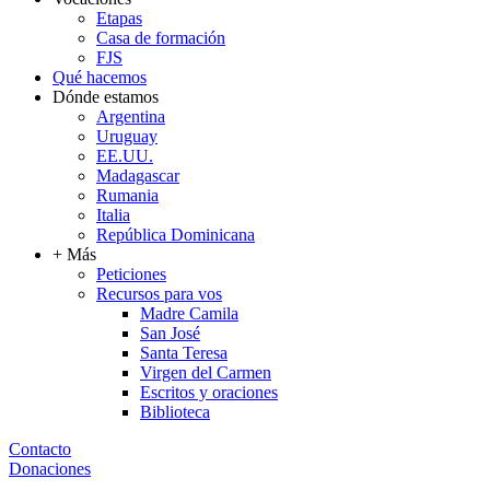
Etapas
Casa de formación
FJS
Qué hacemos
Dónde estamos
Argentina
Uruguay
EE.UU.
Madagascar
Rumania
Italia
República Dominicana
+ Más
Peticiones
Recursos para vos
Madre Camila
San José
Santa Teresa
Virgen del Carmen
Escritos y oraciones
Biblioteca
Contacto
Donaciones