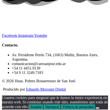
Facebook
Instagram
Youtube
Contacto.
Av. Presidente Perón 734, (1663) Muñiz, Buenos Aires,
Argentina.
comunicacion@carosanjose.edu.ar
+54 11 4451.9139
+54 9 11 3249.7183
© 2026 Hnas. Pobres Bonaerenses de San José.
Producido por
Eduardo Morosini Digital
Usamos cookies para asegurar que te damos la mejor experiencia en
nuestra web. Si continúas usando este sitio, asumiremos que estás de
acuerdo con ello.
Aceptar
Rechazar
Política de privacidad