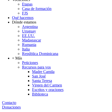
Etapas
Casa de formación
FJS
Qué hacemos
Dónde estamos
Argentina
Uruguay
EE.UU.
Madagascar
Rumania
Italia
República Dominicana
+ Más
Peticiones
Recursos para vos
Madre Camila
San José
Santa Teresa
Virgen del Carmen
Escritos y oraciones
Biblioteca
Contacto
Donaciones