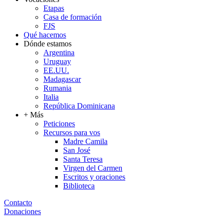
Etapas
Casa de formación
FJS
Qué hacemos
Dónde estamos
Argentina
Uruguay
EE.UU.
Madagascar
Rumania
Italia
República Dominicana
+ Más
Peticiones
Recursos para vos
Madre Camila
San José
Santa Teresa
Virgen del Carmen
Escritos y oraciones
Biblioteca
Contacto
Donaciones