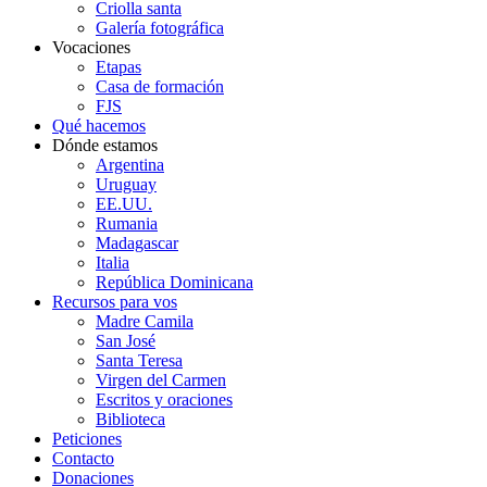
Criolla santa
Galería fotográfica
Vocaciones
Etapas
Casa de formación
FJS
Qué hacemos
Dónde estamos
Argentina
Uruguay
EE.UU.
Rumania
Madagascar
Italia
República Dominicana
Recursos para vos
Madre Camila
San José
Santa Teresa
Virgen del Carmen
Escritos y oraciones
Biblioteca
Peticiones
Contacto
Donaciones