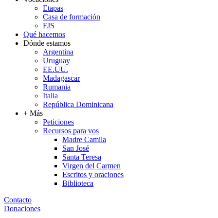
Etapas
Casa de formación
FJS
Qué hacemos
Dónde estamos
Argentina
Uruguay
EE.UU.
Madagascar
Rumania
Italia
República Dominicana
+ Más
Peticiones
Recursos para vos
Madre Camila
San José
Santa Teresa
Virgen del Carmen
Escritos y oraciones
Biblioteca
Contacto
Donaciones