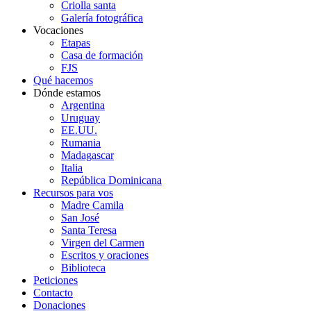
Criolla santa
Galería fotográfica
Vocaciones
Etapas
Casa de formación
FJS
Qué hacemos
Dónde estamos
Argentina
Uruguay
EE.UU.
Rumania
Madagascar
Italia
República Dominicana
Recursos para vos
Madre Camila
San José
Santa Teresa
Virgen del Carmen
Escritos y oraciones
Biblioteca
Peticiones
Contacto
Donaciones