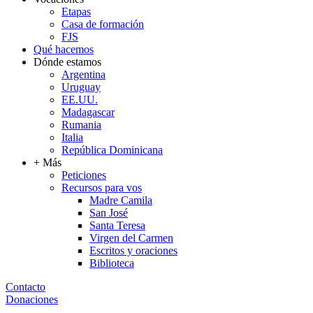
Etapas
Casa de formación
FJS
Qué hacemos
Dónde estamos
Argentina
Uruguay
EE.UU.
Madagascar
Rumania
Italia
República Dominicana
+ Más
Peticiones
Recursos para vos
Madre Camila
San José
Santa Teresa
Virgen del Carmen
Escritos y oraciones
Biblioteca
Contacto
Donaciones