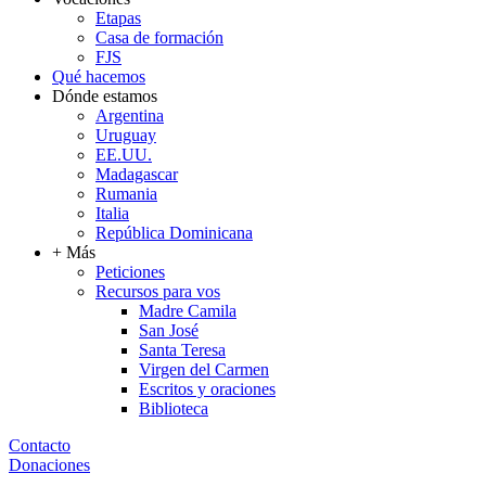
Etapas
Casa de formación
FJS
Qué hacemos
Dónde estamos
Argentina
Uruguay
EE.UU.
Madagascar
Rumania
Italia
República Dominicana
+ Más
Peticiones
Recursos para vos
Madre Camila
San José
Santa Teresa
Virgen del Carmen
Escritos y oraciones
Biblioteca
Contacto
Donaciones