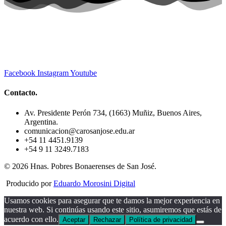
Facebook
Instagram
Youtube
Contacto.
Av. Presidente Perón 734, (1663) Muñiz, Buenos Aires,
Argentina.
comunicacion@carosanjose.edu.ar
+54 11 4451.9139
+54 9 11 3249.7183
© 2026 Hnas. Pobres Bonaerenses de San José.
Producido por
Eduardo Morosini Digital
Usamos cookies para asegurar que te damos la mejor experiencia en
nuestra web. Si continúas usando este sitio, asumiremos que estás de
acuerdo con ello.
Aceptar
Rechazar
Política de privacidad