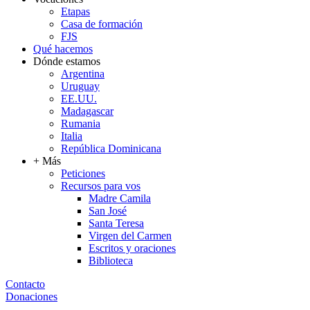
Etapas
Casa de formación
FJS
Qué hacemos
Dónde estamos
Argentina
Uruguay
EE.UU.
Madagascar
Rumania
Italia
República Dominicana
+ Más
Peticiones
Recursos para vos
Madre Camila
San José
Santa Teresa
Virgen del Carmen
Escritos y oraciones
Biblioteca
Contacto
Donaciones