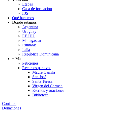
Etapas
Casa de formación
FJS
Qué hacemos
Dónde estamos
Argentina
Uruguay
EE.UU.
Madagascar
Rumania
Italia
República Dominicana
+ Más
Peticiones
Recursos para vos
Madre Camila
San José
Santa Teresa
Virgen del Carmen
Escritos y oraciones
Biblioteca
Contacto
Donaciones