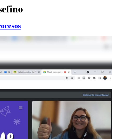
sefino
ocesos