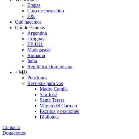
Etapas
Casa de formación
FJS
Qué hacemos
Dónde estamos
Argentina
Uruguay
EE.UU.
Madagascar
Rumania
Italia
República Dominicana
+ Más
Peticiones
Recursos para vos
Madre Camila
San José
Santa Teresa
Virgen del Carmen
Escritos y oraciones
Biblioteca
Contacto
Donaciones