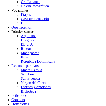
Criolla santa
Galería fotográfica
Vocaciones
Etapas
Casa de formación
FJS
Qué hacemos
Dónde estamos
Argentina
Uruguay
EE.UU.
Rumania
Madagascar
Italia
República Dominicana
Recursos para vos
Madre Camila
San José
Santa Teresa
Virgen del Carmen
Escritos y oraciones
Biblioteca
Peticiones
Contacto
Donaciones