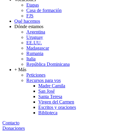
Etapas
Casa de formación
FJS
Qué hacemos
Dónde estamos
Argentina
Uruguay
EE.UU.
Madagascar
Rumania
Italia
República Dominicana
+ Más
Peticiones
Recursos para vos
Madre Camila
San José
Santa Teresa
Virgen del Carmen
Escritos y oraciones
Biblioteca
Contacto
Donaciones