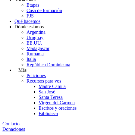
Etapas
Casa de formación
FJS
Qué hacemos
Dónde estamos
Argentina
Uruguay
EE.UU.
Madagascar
Rumania
Italia
República Dominicana
+ Más
Peticiones
Recursos para vos
Madre Camila
San José
Santa Teresa
Virgen del Carmen
Escritos y oraciones
Biblioteca
Contacto
Donaciones