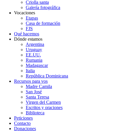
Criolla santa
Galería fotográfica
Vocaciones
Etapas
Casa de formación
FJS
Qué hacemos
Dónde estamos
Argentina
Uruguay
EE.UU.
Rumania
Madagascar
Italia
República Dominicana
Recursos para vos
Madre Camila
San José
Santa Teresa
Virgen del Carmen
Escritos y oraciones
Biblioteca
Peticiones
Contacto
Donaciones