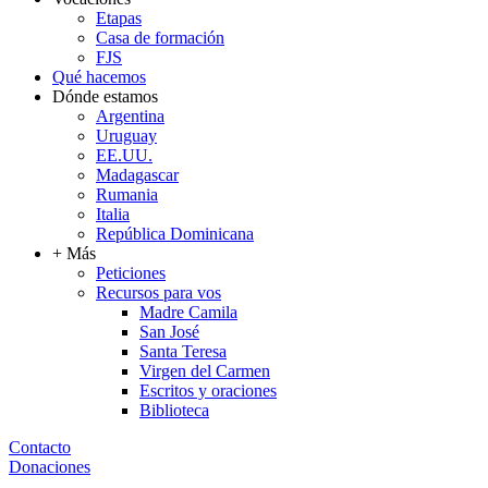
Etapas
Casa de formación
FJS
Qué hacemos
Dónde estamos
Argentina
Uruguay
EE.UU.
Madagascar
Rumania
Italia
República Dominicana
+ Más
Peticiones
Recursos para vos
Madre Camila
San José
Santa Teresa
Virgen del Carmen
Escritos y oraciones
Biblioteca
Contacto
Donaciones