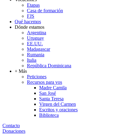
Etapas
Casa de formación
FJS
Qué hacemos
Dónde estamos
Argentina
Uruguay
EE.UU.
Madagascar
Rumania
Italia
República Dominicana
+ Más
Peticiones
Recursos para vos
Madre Camila
San José
Santa Teresa
Virgen del Carmen
Escritos y oraciones
Biblioteca
Contacto
Donaciones