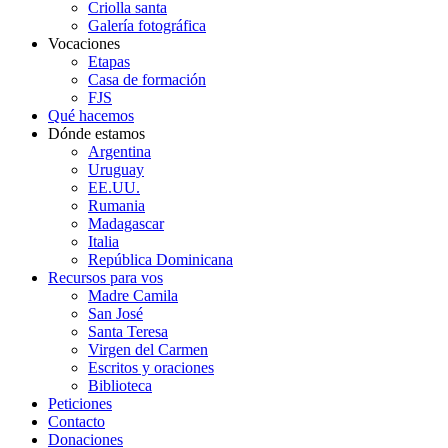
Criolla santa
Galería fotográfica
Vocaciones
Etapas
Casa de formación
FJS
Qué hacemos
Dónde estamos
Argentina
Uruguay
EE.UU.
Rumania
Madagascar
Italia
República Dominicana
Recursos para vos
Madre Camila
San José
Santa Teresa
Virgen del Carmen
Escritos y oraciones
Biblioteca
Peticiones
Contacto
Donaciones