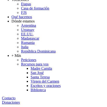
Etapas
Casa de formación
FJS
Qué hacemos
Dónde estamos
Argentina
Uruguay
EE.UU.
Madagascar
Rumania
Italia
República Dominicana
+ Más
Peticiones
Recursos para vos
Madre Camila
San José
Santa Teresa
Virgen del Carmen
Escritos y oraciones
Biblioteca
Contacto
Donaciones