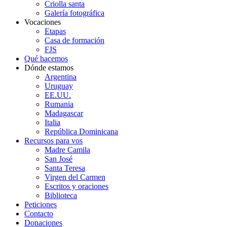
Criolla santa
Galería fotográfica
Vocaciones
Etapas
Casa de formación
FJS
Qué hacemos
Dónde estamos
Argentina
Uruguay
EE.UU.
Rumania
Madagascar
Italia
República Dominicana
Recursos para vos
Madre Camila
San José
Santa Teresa
Virgen del Carmen
Escritos y oraciones
Biblioteca
Peticiones
Contacto
Donaciones