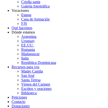
Criolla santa
Galería fotográfica
Vocaciones
Etapas
Casa de formación
FJS
Qué hacemos
Dónde estamos
Argentina
Uruguay
EE.UU.
Rumania
Madagascar
Italia
República Dominicana
Recursos para vos
Madre Camila
San José
Santa Teresa
Virgen del Carmen
Escritos y oraciones
Biblioteca
Peticiones
Contacto
Donaciones