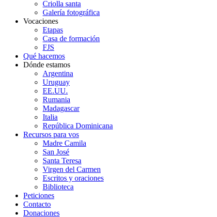
Criolla santa
Galería fotográfica
Vocaciones
Etapas
Casa de formación
FJS
Qué hacemos
Dónde estamos
Argentina
Uruguay
EE.UU.
Rumania
Madagascar
Italia
República Dominicana
Recursos para vos
Madre Camila
San José
Santa Teresa
Virgen del Carmen
Escritos y oraciones
Biblioteca
Peticiones
Contacto
Donaciones