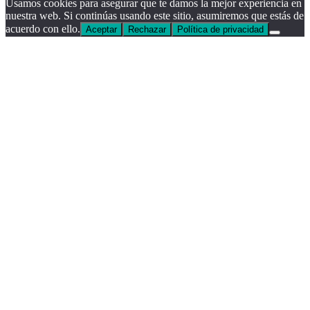
Usamos cookies para asegurar que te damos la mejor experiencia en
nuestra web. Si continúas usando este sitio, asumiremos que estás de
acuerdo con ello.
Aceptar
Rechazar
Política de privacidad