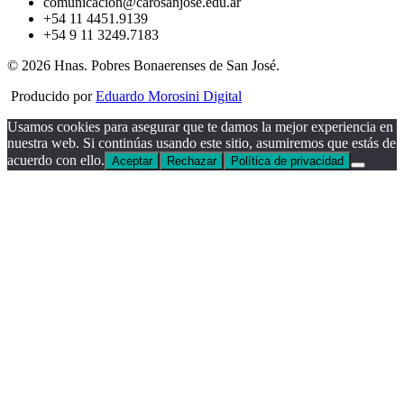
comunicacion@carosanjose.edu.ar
+54 11 4451.9139
+54 9 11 3249.7183
© 2026 Hnas. Pobres Bonaerenses de San José.
Producido por
Eduardo Morosini Digital
Usamos cookies para asegurar que te damos la mejor experiencia en
nuestra web. Si continúas usando este sitio, asumiremos que estás de
acuerdo con ello.
Aceptar
Rechazar
Política de privacidad