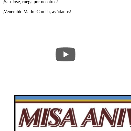
¡San José, ruega por nosotros!
¡Venerable Madre Camila, ayúdanos!